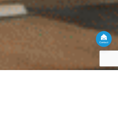
Contact
MAYOHR 雲端人資系統
Total Solution