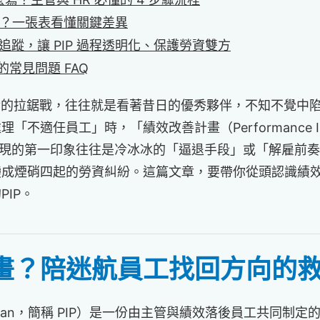
在哪？一張表看懂關鍵差異
蹤，讓 PIP 過程透明化、保護勞資雙方
的常見問題 FAQ
面對的拉鋸戰，往往就是看著昔日的優秀夥伴，不知不覺中
任員工」時，「績效改善計畫（Performance Impro
中浮現的第一印象往往是冷冰冰的「逼退手段」或「解雇前
成煙硝四起的勞資糾紛。這篇文章，要帶你從頭認識績效
IP。
善計畫？陪迷航員工找回方向的
ement Plan，簡稱 PIP）是一份由主管與績效落後員工