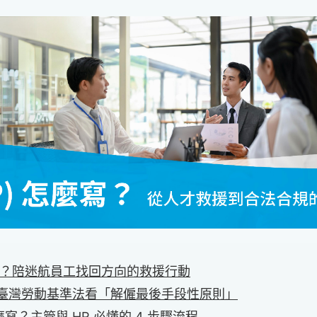
計畫？陪迷航員工找回方向的救援行動
從臺灣勞動基準法看「解僱最後手段性原則」
寫？主管與 HR 必懂的 4 步驟流程