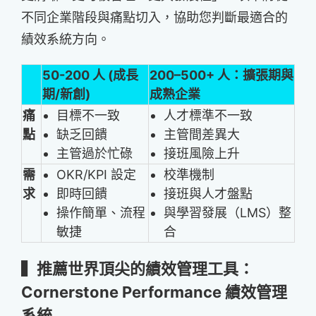
不同企業階段與痛點切入，協助您判斷最適合的
績效系統方向。
50-200 人 (成長
200–500+ 人：擴張期與
期/新創)
成熟企業
痛
目標不一致
人才標準不一致
點
缺乏回饋
主管間差異大
主管過於忙碌
接班風險上升
需
OKR/KPI 設定
校準機制
求
即時回饋
接班與人才盤點
操作簡單、流程
與學習發展（LMS）整
敏捷
合
▍推薦世界頂尖的績效管理工具：
Cornerstone Performance 績效管理
系統